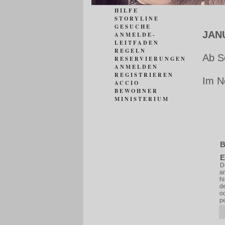
HILFE
STORYLINE
GESUCHE
JAN
ANMELDE-
LEITFADEN
REGELN
Ab S
RESERVIERUNGEN
ANMELDEN
REGISTRIEREN
Im N
ACCIO
BEWOHNER
MINISTERIUM
B
E
D
an
hi
d
od
pe